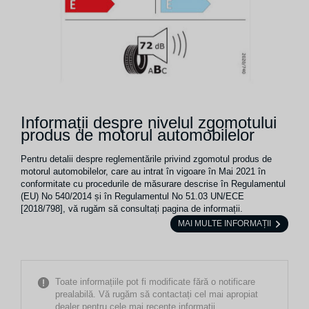
Informații despre nivelul zgomotului
produs de motorul automobilelor
Pentru detalii despre reglementările privind zgomotul produs de
motorul automobilelor, care au intrat în vigoare în Mai 2021 în
conformitate cu procedurile de măsurare descrise în Regulamentul
(EU) No 540/2014 și în Regulamentul No 51.03 UN/ECE
[2018/798], vă rugăm să consultați pagina de informații.
MAI MULTE INFORMAȚII
Toate informațiile pot fi modificate fără o notificare
prealabilă. Vă rugăm să contactați cel mai apropiat
dealer pentru cele mai recente informații.