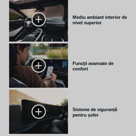
ă de
Mediu ambiant interior de
nivel superior
Funcții avansate de
confort
Sisteme de siguranță
pentru șofer