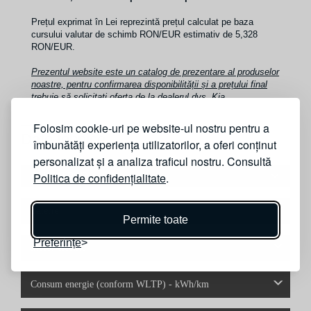
Prețul exprimat în Lei reprezintă prețul calculat pe baza
cursului valutar de schimb RON/EUR estimativ de 5,328
RON/EUR.
Prezentul website este un catalog de prezentare al produselor
noastre, pentru confirmarea disponibilității și a prețului final
trebuie să solicitați oferta de la dealerul dvs. Kia.
Folosim cookie-uri pe website-ul nostru pentru a
Date tehnice
îmbunătăți experiența utilizatorilor, a oferi conținut
personalizat și a analiza traficul nostru. Consultă
Politica de confidențialitate
.
63 KWH RWD
Baterie
Permite toate
Preferințe
Motor electric
Consum energie (conform WLTP) - kWh/km