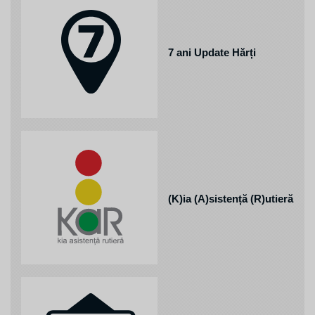
7 ani Update Hărți
(K)ia (A)sistență (R)utieră