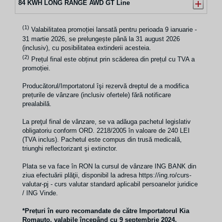
84 KWH LONG RANGE AWD GT Line
(1)
Valabilitatea promoției lansată pentru perioada 9 ianuarie -
31 martie 2026, se prelungește până la 31 august 2026
(inclusiv), cu posibilitatea extinderii acesteia.
(2)
Prețul final este obținut prin scăderea din prețul cu TVA a
promoției.
Producătorul/Importatorul îşi rezervă dreptul de a modifica
prețurile de vânzare (inclusiv ofertele) fără notificare
prealabilă.
La preţul final de vânzare, se va adăuga pachetul legislativ
obligatoriu conform ORD. 2218/2005 în valoare de 240 LEI
(TVA inclus). Pachetul este compus din trusă medicală,
triunghi reflectorizant şi extinctor.
Plata se va face în RON la cursul de vânzare ING BANK din
ziua efectuării plăţii, disponibil la adresa https://ing.ro/curs-
valutar-pj - curs valutar standard aplicabil persoanelor juridice
/ ING Vinde.
*Prețuri în euro recomandate de către Importatorul Kia
Romauto
,
valabile începând cu 9 septembrie 2024
.