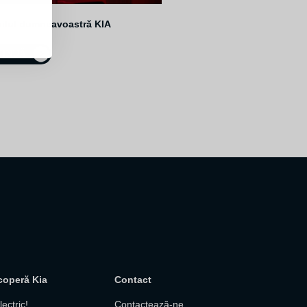
ilul dumneavoastră KIA
INUĂ
coperă Kia
Contact
ectric!
Contactează-ne