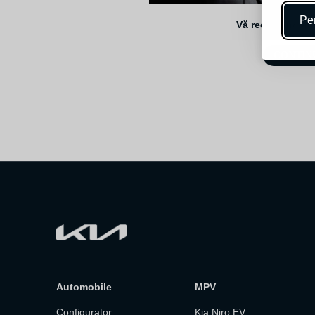
Per
Vă recomandăm 
CONTIN
Automobile
MPV
Configurator
Kia Niro EV