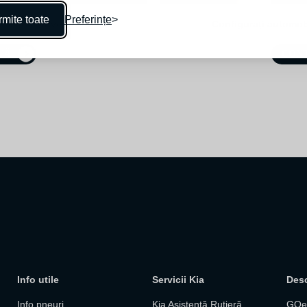
mite toate
Preferințe
un Test drive
Configurați automob
UĂ
CONT
Info utile
Servicii Kia
Des
Info pneuri
Kia Asistență Rutieră
GOel